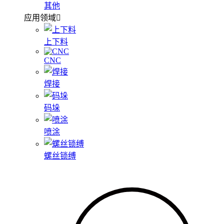
其他
应用领域
上下料
CNC
焊接
码垛
喷涂
螺丝锁缚