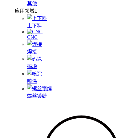
其他
应用领域
上下料
CNC
焊接
码垛
喷涂
螺丝锁缚