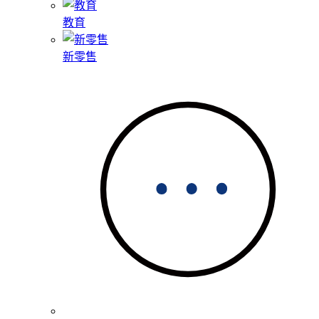
教育
新零售