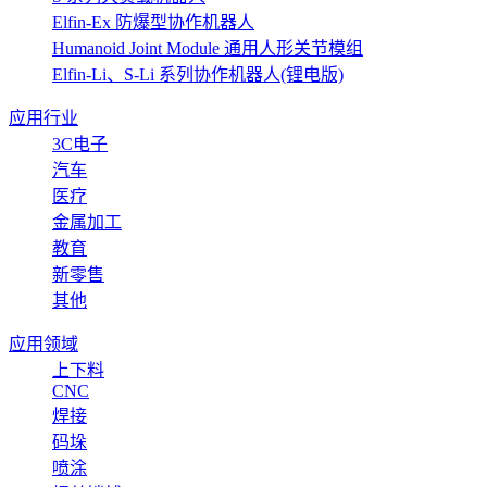
Elfin-Ex 防爆型协作机器人
Humanoid Joint Module 通用人形关节模组
Elfin-Li、S-Li 系列协作机器人(锂电版)
应用行业
3C电子
汽车
医疗
金属加工
教育
新零售
其他
应用领域
上下料
CNC
焊接
码垛
喷涂