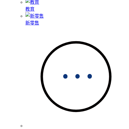
教育
新零售