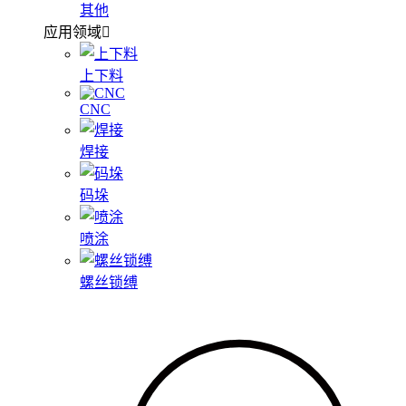
其他
应用领域
上下料
CNC
焊接
码垛
喷涂
螺丝锁缚