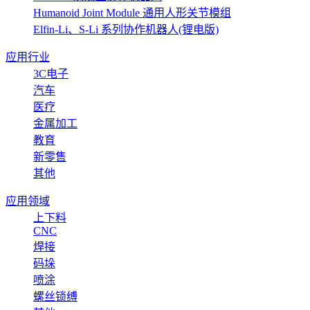
Humanoid Joint Module 通用人形关节模组
Elfin-Li、S-Li 系列协作机器人(锂电版)
应用行业
3C电子
汽车
医疗
金属加工
教育
新零售
其他
应用领域
上下料
CNC
焊接
码垛
喷涂
螺丝锁缚