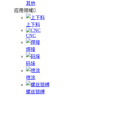
其他
应用领域
上下料
CNC
焊接
码垛
喷涂
螺丝锁缚