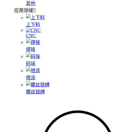
其他
应用领域
上下料
CNC
焊接
码垛
喷涂
螺丝锁缚