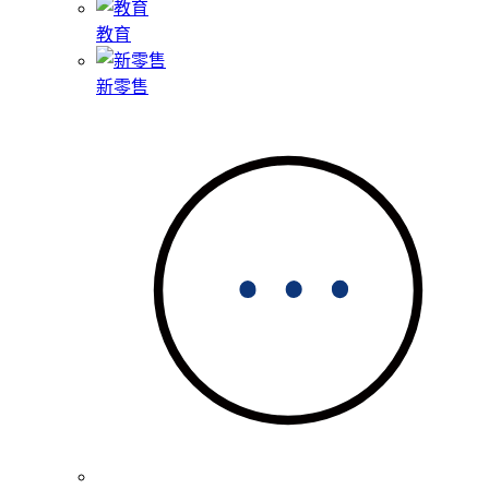
教育
新零售