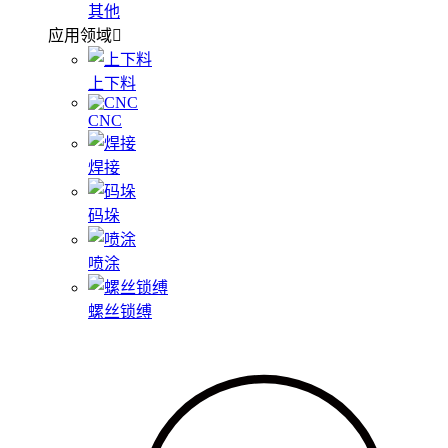
其他
应用领域
上下料
CNC
焊接
码垛
喷涂
螺丝锁缚