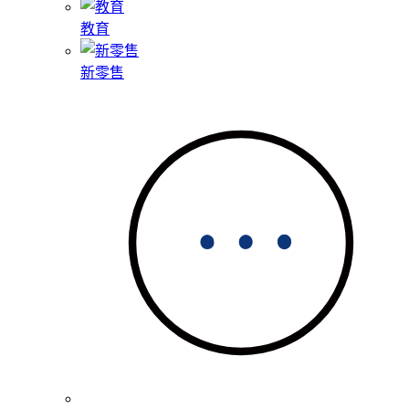
教育
新零售