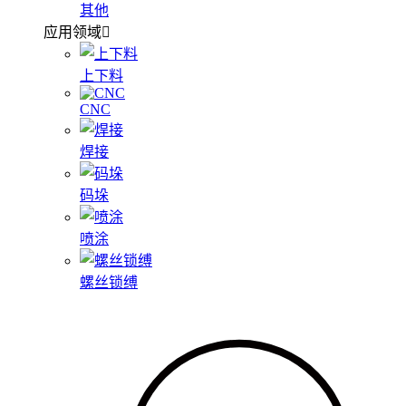
其他
应用领域
上下料
CNC
焊接
码垛
喷涂
螺丝锁缚