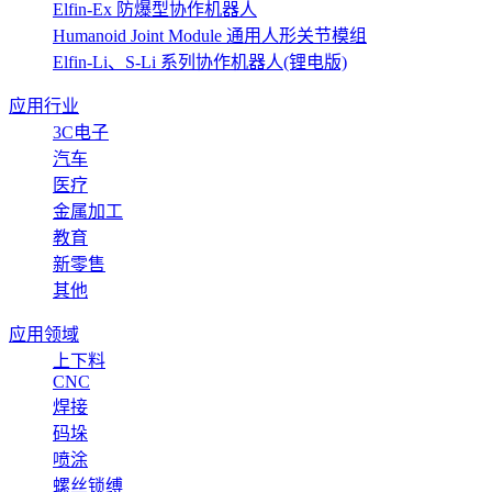
Elfin-Ex 防爆型协作机器人
Humanoid Joint Module 通用人形关节模组
Elfin-Li、S-Li 系列协作机器人(锂电版)
应用行业
3C电子
汽车
医疗
金属加工
教育
新零售
其他
应用领域
上下料
CNC
焊接
码垛
喷涂
螺丝锁缚