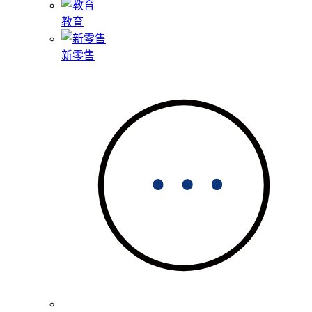
教育
新零售