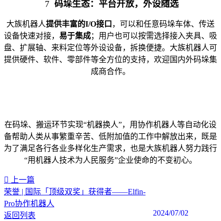
7
码垛生态：平台开放，外设随选
大族机器人
提供丰富的I/O接口
，可以和任意码垛车体、传送
设备快速对接，
易于集成
；用户也可以按需选择接入夹具、吸
盘、扩展轴、来料定位等外设设备，拆换便捷。大族机器人可
提供硬件、软件、零部件等全方位的支持，欢迎国内外码垛集
成商合作。
在码垛、搬运环节实现“机器换人”，用协作机器人等自动化设
备帮助人类从事繁重辛苦、低附加值的工作中解放出来，既是
为了满足各行各业多样化生产需求，也是大族机器人努力践行
“用机器人技术为人民服务”企业使命的不变初心。
上一篇
荣誉 | 国际「顶级双奖」获得者——Elfin-
Pro协作机器人
2024/07/02
返回列表