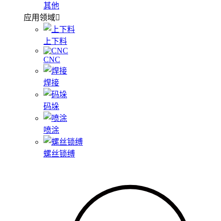
其他
应用领域
上下料
CNC
焊接
码垛
喷涂
螺丝锁缚