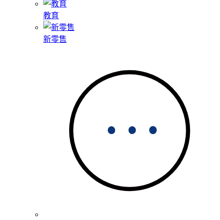
教育
新零售