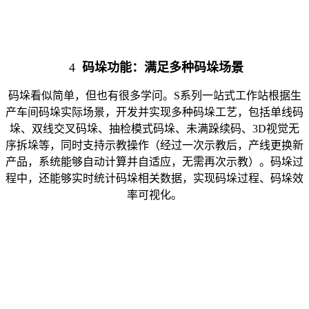
4
码垛功能：满足多种码垛场景
码垛看似简单，但也有很多学问。S系列一站式工作站根据生
产车间码垛实际场景，开发并实现多种码垛工艺，包括单线码
垛、双线交叉码垛、抽检模式码垛、未满跺续码、3D视觉无
序拆垛等，同时支持示教操作（经过一次示教后，产线更换新
产品，系统能够自动计算并自适应，无需再次示教）。码垛过
程中，还能够实时统计码垛相关数据，实现码垛过程、码垛效
率可视化。