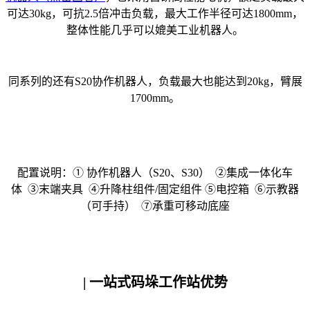
可达30kg，可抗2.5倍冲击负载，最大工作半径可达1800mm，
整体性能几乎可以媲美工业机器人。
同系列的还有S20协作机器人，负载最大也能达到20kg，臂展
1700mm。
配置说明：① 协作机器人（S20、S30） ②集成一体化车
体 ③末端夹具 ④升降柱组件/固定组件 ⑤电控箱 ⑥示教器
（可手持） ⑦承重可移动底座
| 一站式码垛工作站优势