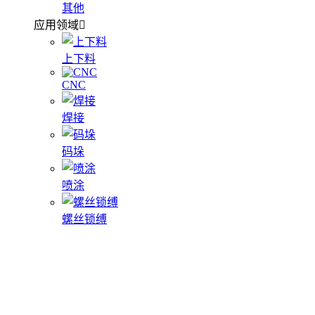
其他
应用领域
上下料
CNC
焊接
码垛
喷涂
螺丝锁缚