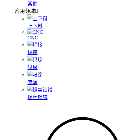
其他
应用领域
上下料
CNC
焊接
码垛
喷涂
螺丝锁缚