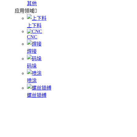
其他
应用领域
上下料
CNC
焊接
码垛
喷涂
螺丝锁缚