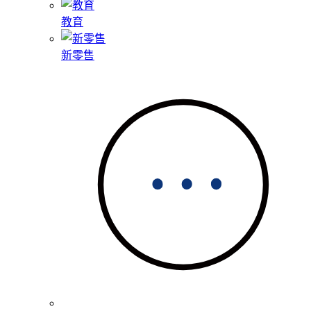
教育
新零售