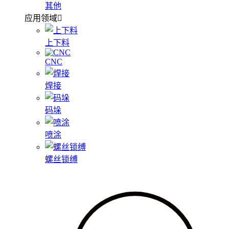
其他
应用领域
上下料
CNC
焊接
码垛
喷涂
螺丝锁缚