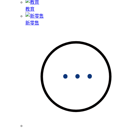
教育
新零售