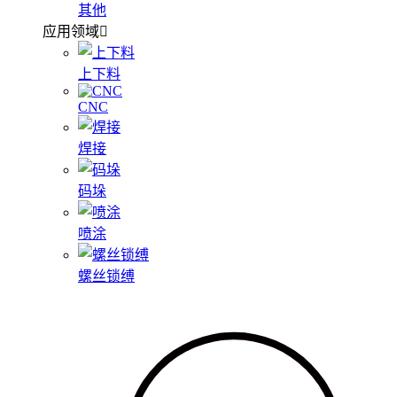
其他
应用领域
上下料
CNC
焊接
码垛
喷涂
螺丝锁缚