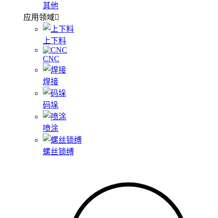
其他
应用领域
上下料
CNC
焊接
码垛
喷涂
螺丝锁缚