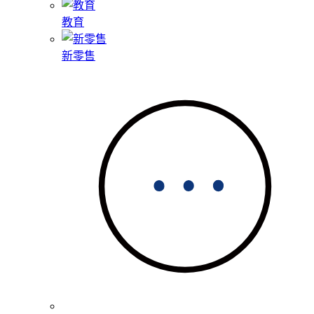
教育
新零售