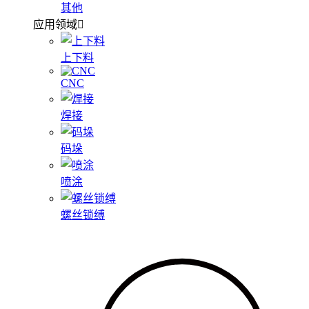
其他
应用领域
上下料
CNC
焊接
码垛
喷涂
螺丝锁缚