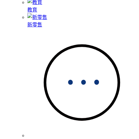
教育
新零售