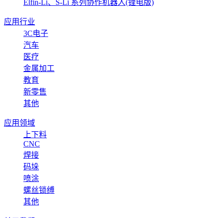
Elfin-Li、S-Li 系列协作机器人(锂电版)
应用行业
3C电子
汽车
医疗
金属加工
教育
新零售
其他
应用领域
上下料
CNC
焊接
码垛
喷涂
螺丝锁缚
其他