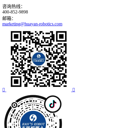
咨询热线：
400-852-9898
邮箱：
marketing@huayan-robotics.com