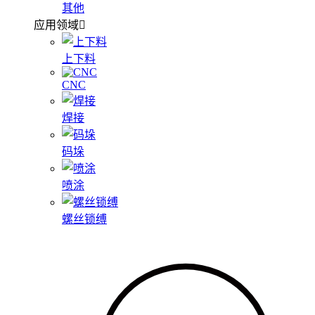
其他
应用领域
上下料
CNC
焊接
码垛
喷涂
螺丝锁缚