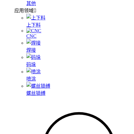
其他
应用领域
上下料
CNC
焊接
码垛
喷涂
螺丝锁缚