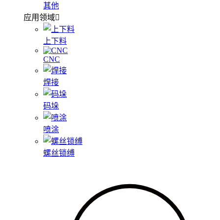
其他
应用领域
上下料
CNC
焊接
码垛
喷涂
螺丝锁缚