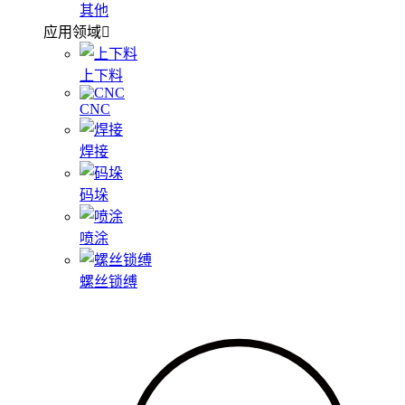
其他
应用领域
上下料
CNC
焊接
码垛
喷涂
螺丝锁缚