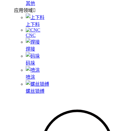
其他
应用领域
上下料
CNC
焊接
码垛
喷涂
螺丝锁缚