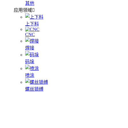
其他
应用领域
上下料
CNC
焊接
码垛
喷涂
螺丝锁缚