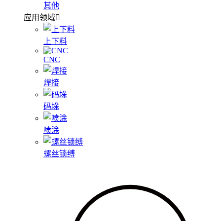
其他
应用领域
上下料
CNC
焊接
码垛
喷涂
螺丝锁缚