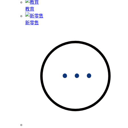
教育
新零售