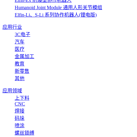
Elfin-Ex 防爆型协作机器人
Humanoid Joint Module 通用人形关节模组
Elfin-Li、S-Li 系列协作机器人(锂电版)
应用行业
3C电子
汽车
医疗
金属加工
教育
新零售
其他
应用领域
上下料
CNC
焊接
码垛
喷涂
螺丝锁缚