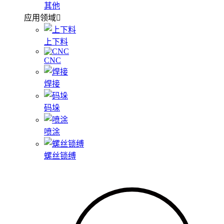
其他
应用领域
上下料
CNC
焊接
码垛
喷涂
螺丝锁缚