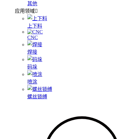
其他
应用领域
上下料
CNC
焊接
码垛
喷涂
螺丝锁缚