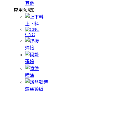
其他
应用领域
上下料
CNC
焊接
码垛
喷涂
螺丝锁缚