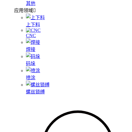
其他
应用领域
上下料
CNC
焊接
码垛
喷涂
螺丝锁缚