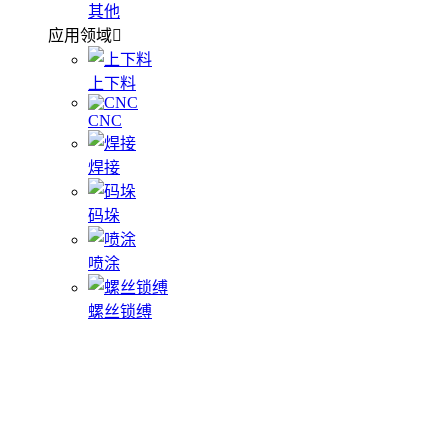
其他
应用领域
上下料
CNC
焊接
码垛
喷涂
螺丝锁缚