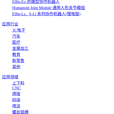
Elfin-Ex 防爆型协作机器人
Humanoid Joint Module 通用人形关节模组
Elfin-Li、S-Li 系列协作机器人(锂电版)
应用行业
3C电子
汽车
医疗
金属加工
教育
新零售
其他
应用领域
上下料
CNC
焊接
码垛
喷涂
螺丝锁缚