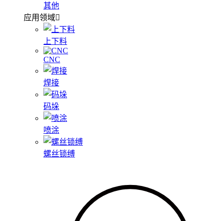
其他
应用领域
上下料
CNC
焊接
码垛
喷涂
螺丝锁缚