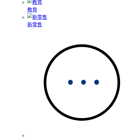
教育
新零售