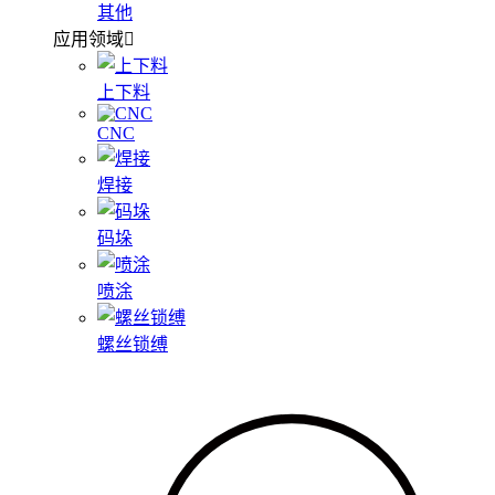
其他
应用领域
上下料
CNC
焊接
码垛
喷涂
螺丝锁缚