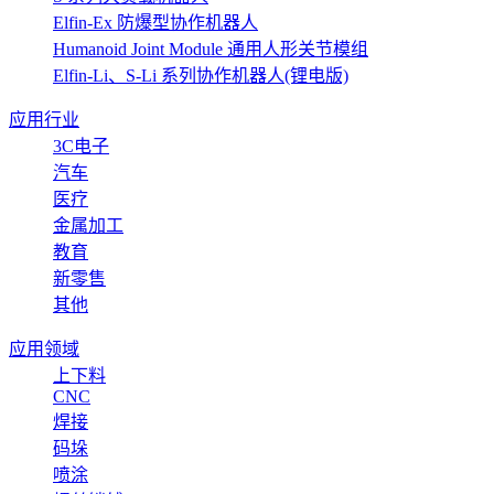
Elfin-Ex 防爆型协作机器人
Humanoid Joint Module 通用人形关节模组
Elfin-Li、S-Li 系列协作机器人(锂电版)
应用行业
3C电子
汽车
医疗
金属加工
教育
新零售
其他
应用领域
上下料
CNC
焊接
码垛
喷涂