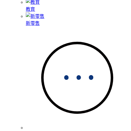
教育
新零售