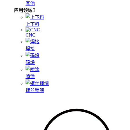
其他
应用领域
上下料
CNC
焊接
码垛
喷涂
螺丝锁缚