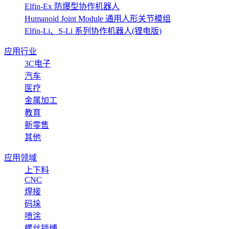
Elfin-Ex 防爆型协作机器人
Humanoid Joint Module 通用人形关节模组
Elfin-Li、S-Li 系列协作机器人(锂电版)
应用行业
3C电子
汽车
医疗
金属加工
教育
新零售
其他
应用领域
上下料
CNC
焊接
码垛
喷涂
螺丝锁缚