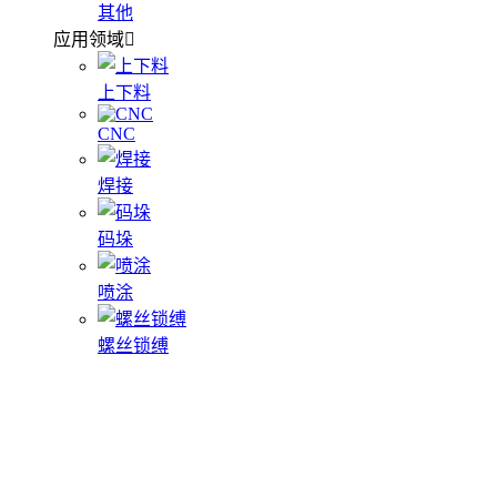
其他
应用领域
上下料
CNC
焊接
码垛
喷涂
螺丝锁缚