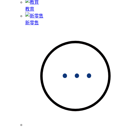
教育
新零售