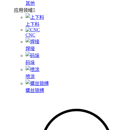
其他
应用领域
上下料
CNC
焊接
码垛
喷涂
螺丝锁缚