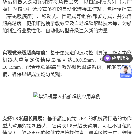
华沿机器人深耕船舶焊接场景需求，以Elfin-Pro系列（力控
版）为核心打造形式多样的自动化焊接工作站，包括便携式
（带磁吸底座）、移动式、固定式等组合/部署方式，并凭借
超高精度、更柔顺拖拽示教效果及自动焊缝跟踪技术等，为船
舶制造行业柔性化、自动化转型升级注入新的力量——
实现微米级超高精度：
基于更先进的运动控制算法，华沿协作
应用场景
机器人重复定位精度最高可达±0.015mm、轨迹精度高达
价格咨询
±0.15mm，配合电弧跟踪与激光视觉跟踪系统，能够实时纠
偏，确保焊缝成型均匀美观；
支持1.8米超长臂展：
基于额定负载12KG的机械臂打造的协作
型大臂展焊接机器人，它实现1.8米超长臂展，可在不挪位的
情况下，触及更远的物体或焊接操作点，覆盖区域更广，焊接