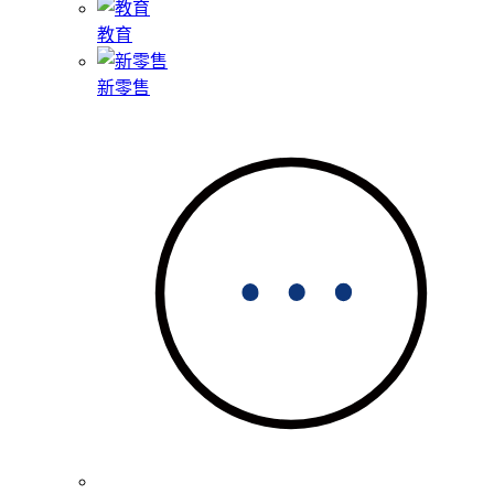
教育
新零售