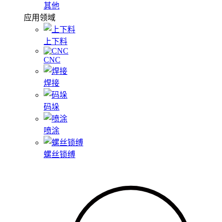
其他
应用领域
上下料
CNC
焊接
码垛
喷涂
螺丝锁缚