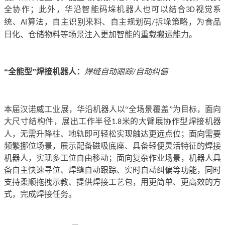
全协作；此外，华沿智能码垛机器人也可以结合
视觉系
3D
统、
算法，自主识别来料、自主规划码
拆垛策略，为食品
AI
/
日化、仓储物料等场景注入更加智能的重载搬运能力。
“全能型”
焊接机器人
：
焊缝自动跟踪
自动纠偏
/
本届汉诺威工业展，华沿机器人以
“全场景覆盖”为目标，面向
大尺寸结构件，展出工作半径
米的大臂展协作型焊接机器
1.8
人，无需升降柱、地轨即可轻松实现触达更远点位；面向需要
频繁挪位场景，展示配备磁吸底座、具备轻便灵活特征的焊接
机器人，实现多工位自由移动；面向复杂作业场景，机器人具
备自主快速寻位、焊缝自动跟踪、实时自动纠偏等功能，同时
支持柔顺拖拽示教、提供焊接工艺包，用更简单、更高效的方
式，完成焊接任务。