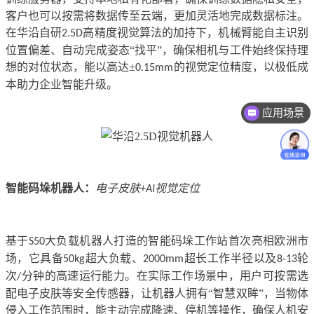
客户也可以按需将数据传至云端，更加灵活地完成数据标注。
在华沿自研
高精度视觉算法的加持下，机械臂能自主识别
2.5D
位置偏差、自动完成姿态“找平”，确保相机与工件始终保持理
想的对位状态，能以高达±
的视觉定位精度，以极低成
0.15mm
本助力企业智能升级。
应用场景
智能码垛机器人
：
电子皮肤
视觉定位
+AI
基于
大负载机器人打造的智能码垛工作站首次亮相欧洲市
S50
场，它具备
超大负载、
超长工作半径以及
轮
50kg
2000mm
8-13
次
分钟的高速运行能力。在实际工作场景中，用户可按需选
/
配电子皮肤等安全传感器，让机器人拥有“智慧双眸”，当物体
侵入工作范围时，能主动完成降速、停机等操作，确保人机安