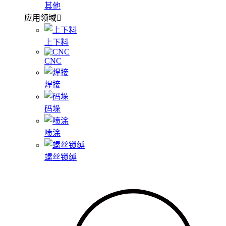
其他
应用领域
上下料
CNC
焊接
码垛
喷涂
螺丝锁缚