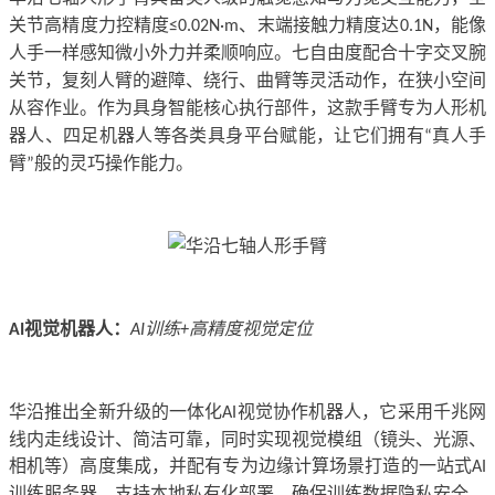
关节高精度力控精度
、末端接触力精度达
，能像
≤0.02N·m
0.1N
人手一样感知微小外力并柔顺响应。七自由度配合十字交叉腕
关节，复刻人臂的避障、绕行、曲臂等灵活动作，在狭小空间
从容作业。作为具身智能核心执行部件，这款手臂专为人形机
器人、四足机器人等各类具身平台赋能，让它们拥有
真人手
“
臂
般的灵巧操作能力。
”
视觉机器人
：
训练
高精度视觉定位
AI
AI
+
华沿推出全新升级的一体化
视觉协作机器人，它采用千兆网
AI
线内走线设计、简洁可靠，同时实现视觉模组（镜头、光源、
相机等）高度集成，并配有专为边缘计算场景打造的一站式
AI
训练服务器，支持本地私有化部署，确保训练数据隐私安全，