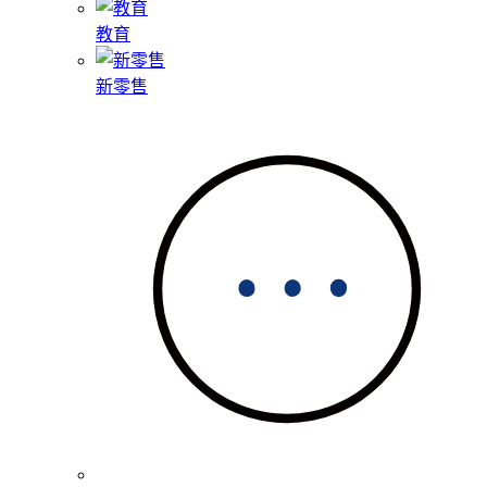
教育
新零售