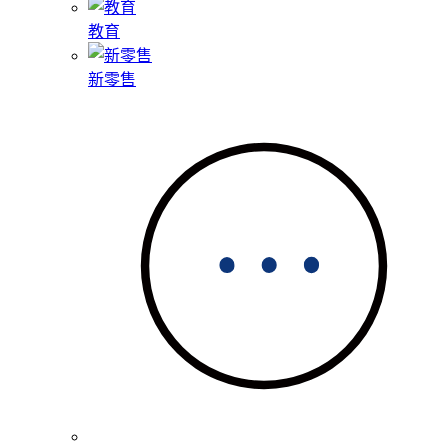
教育
新零售