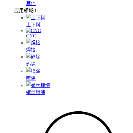
其他
应用领域
上下料
CNC
焊接
码垛
喷涂
螺丝锁缚