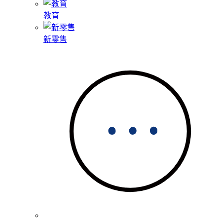
教育
新零售