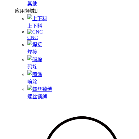
其他
应用领域
上下料
CNC
焊接
码垛
喷涂
螺丝锁缚