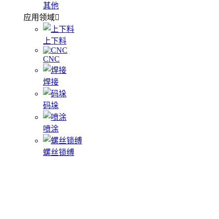
其他
应用领域
上下料
CNC
焊接
码垛
喷涂
螺丝锁缚