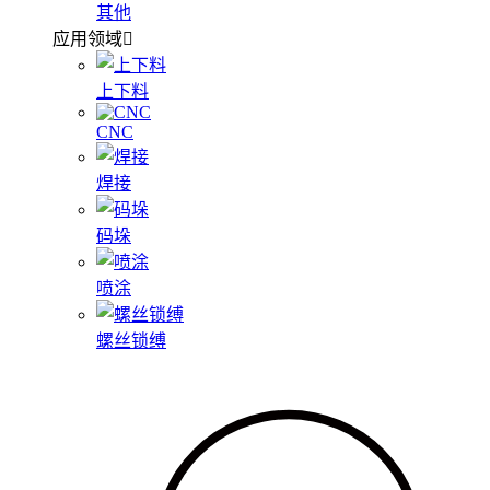
其他
应用领域
上下料
CNC
焊接
码垛
喷涂
螺丝锁缚