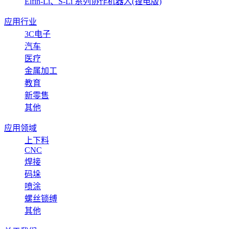
Elfin-Li、S-Li 系列协作机器人(锂电版)
应用行业
3C电子
汽车
医疗
金属加工
教育
新零售
其他
应用领域
上下料
CNC
焊接
码垛
喷涂
螺丝锁缚
其他