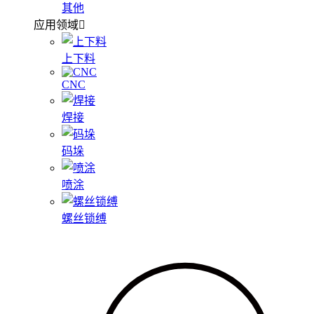
其他
应用领域
上下料
CNC
焊接
码垛
喷涂
螺丝锁缚