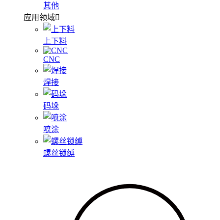
其他
应用领域
上下料
CNC
焊接
码垛
喷涂
螺丝锁缚