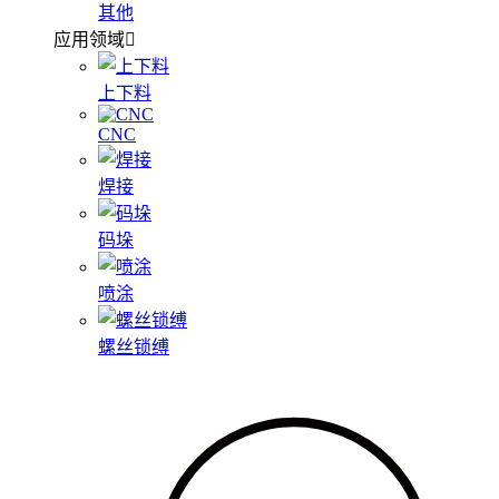
其他
应用领域
上下料
CNC
焊接
码垛
喷涂
螺丝锁缚