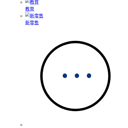
教育
新零售