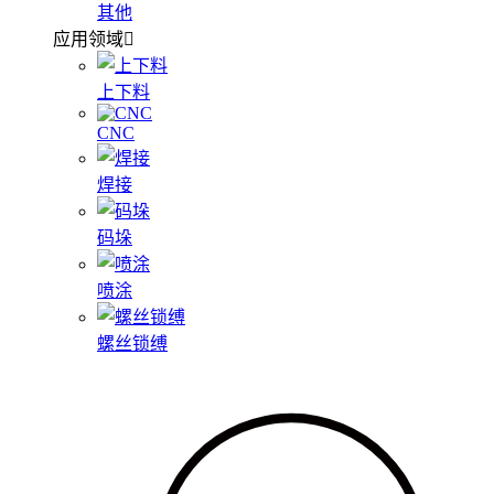
其他
应用领域
上下料
CNC
焊接
码垛
喷涂
螺丝锁缚