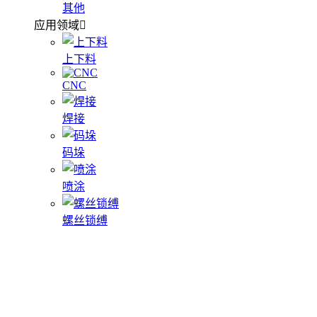
其他
应用领域
上下料
CNC
焊接
码垛
喷涂
螺丝锁缚