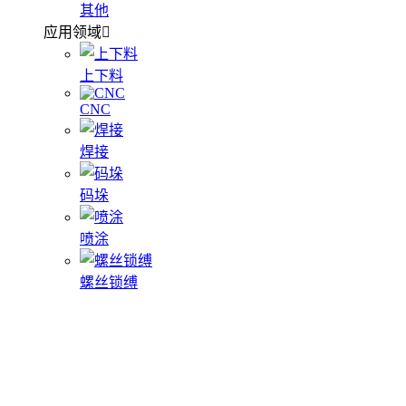
其他
应用领域
上下料
CNC
焊接
码垛
喷涂
螺丝锁缚