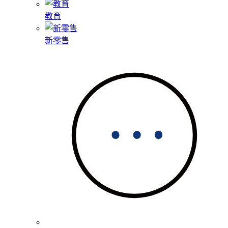
教育
新零售