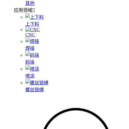
其他
应用领域
上下料
CNC
焊接
码垛
喷涂
螺丝锁缚