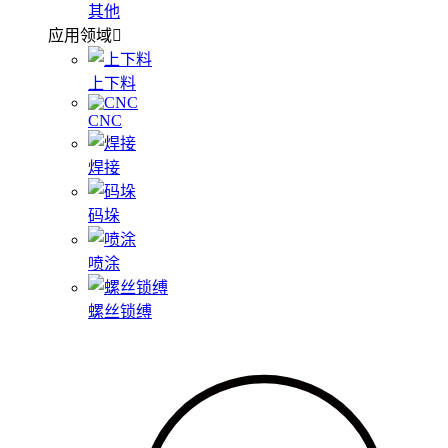
其他
应用领域
上下料
CNC
焊接
码垛
喷涂
螺丝锁缚