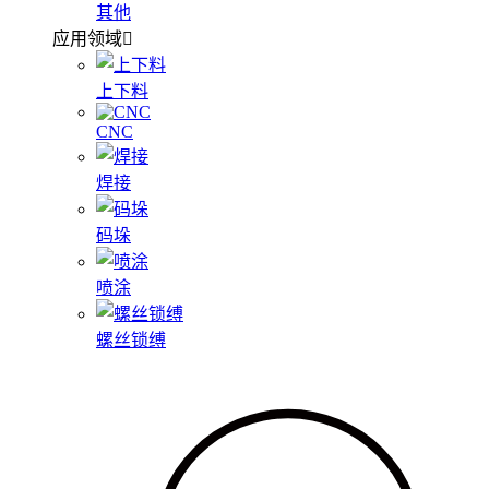
其他
应用领域
上下料
CNC
焊接
码垛
喷涂
螺丝锁缚