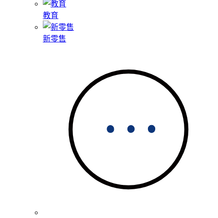
教育
新零售