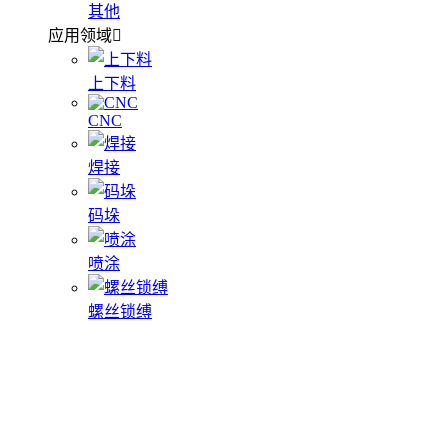
其他
应用领域
上下料
CNC
焊接
码垛
喷涂
螺丝锁缚