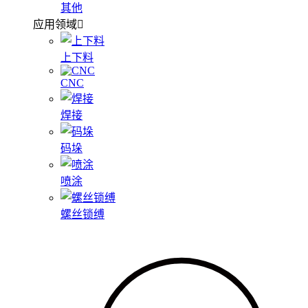
其他
应用领域
上下料
CNC
焊接
码垛
喷涂
螺丝锁缚