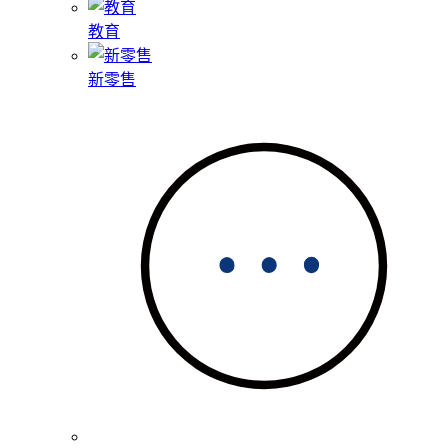
教育
新零售