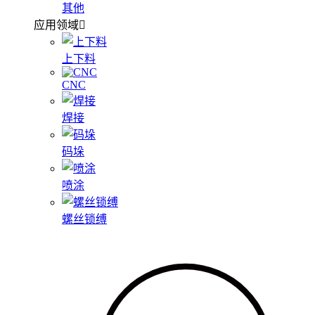
其他
应用领域
上下料
CNC
焊接
码垛
喷涂
螺丝锁缚