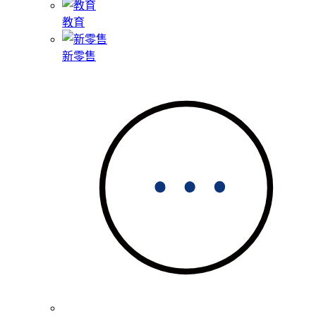
教育
新零售